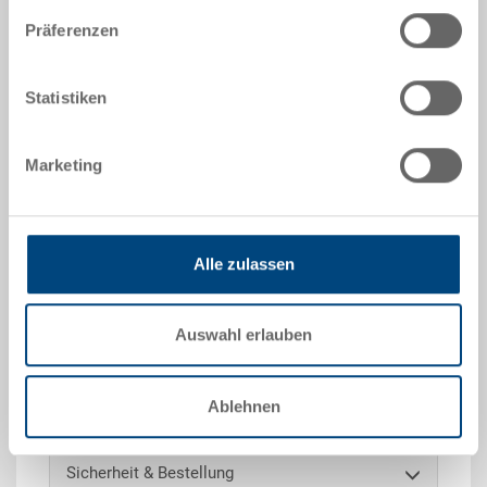
RAL 5012 |
Weitere Farben auf Anfrage
Präferenzen
Statistiken
Angebot anfordern
Marketing
Technische Daten
Einsatzbehälter, PP, lichtblau RAL 5012, Grösse 1/4,
Alle zulassen
aussen 182x130x88 mm, innen 153x115 mm,
Entnahmegriff auf einer Kurzseite, zu EUROTEC
400x300 mm
Auswahl erlauben
Sonderanfertigungen - Unser Spezialgebiet
Ablehnen
Sicherheit & Bestellung