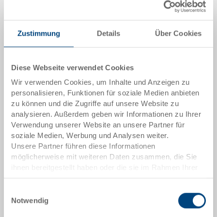
Menge
Zustimmung
Details
Über Cookies
In den Warenkorb
Diese Webseite verwendet Cookies
Mindestbestellmenge: 1000 Stück
Wir verwenden Cookies, um Inhalte und Anzeigen zu
personalisieren, Funktionen für soziale Medien anbieten
Artikeldaten
zu können und die Zugriffe auf unsere Website zu
analysieren. Außerdem geben wir Informationen zu Ihrer
Bestellnummer
Verwendung unserer Website an unsere Partner für
3-909.5070.0101
soziale Medien, Werbung und Analysen weiter.
Unsere Partner führen diese Informationen
Aussenmasse:
möglicherweise mit weiteren Daten zusammen, die Sie
182 x 130 x 88 mm
ihnen bereitgestellt haben oder die sie im Rahmen Ihrer
Nutzung der Dienste gesammelt haben.
Grösse:
Einwilligungsauswahl
1/4
Notwendig
Farbe: