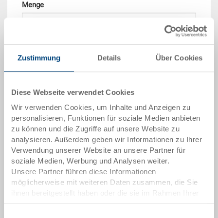
Menge
In den Warenkorb
Zustimmung
Details
Über Cookies
Mengenstaffel
Preis
Diese Webseite verwendet Cookies
ab 10 Stück
CHF 13.60
Wir verwenden Cookies, um Inhalte und Anzeigen zu
ab 50 Stück
CHF 12.40
personalisieren, Funktionen für soziale Medien anbieten
zu können und die Zugriffe auf unsere Website zu
ab 100 Stück
CHF 11.35
analysieren. Außerdem geben wir Informationen zu Ihrer
Verwendung unserer Website an unsere Partner für
ab 250 Stück
CHF 9.80
soziale Medien, Werbung und Analysen weiter.
Mengenstaffeln entsprechen Verpackungseinheiten.
Unsere Partner führen diese Informationen
möglicherweise mit weiteren Daten zusammen, die Sie
ihnen bereitgestellt haben oder die sie im Rahmen Ihrer
Artikeldaten
Nutzung der Dienste gesammelt haben.
Einwilligungsauswahl