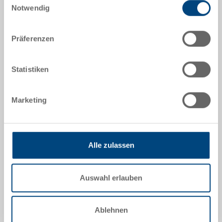
Bestellnummer
Notwendig
20-2115
Aussenmasse:
Präferenzen
277 x 177 x 7 mm
Farbe:
Statistiken
|
Weitere Farben auf Anfrage
Marketing
Angebot anfordern
Alle zulassen
Technische Daten
Auswahl erlauben
Deckel zu Einsatzbehälter, PET-G 1 mm, transparent,
aussen 277x177x7 mm
Ablehnen