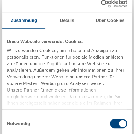
Menge
Zustimmung
Details
Über Cookies
In den Warenkorb
Diese Webseite verwendet Cookies
Mindestbestellmenge: 1000 Stück
Wir verwenden Cookies, um Inhalte und Anzeigen zu
personalisieren, Funktionen für soziale Medien anbieten
Artikeldaten
zu können und die Zugriffe auf unsere Website zu
analysieren. Außerdem geben wir Informationen zu Ihrer
Bestellnummer
Verwendung unserer Website an unsere Partner für
3-215Z-0 EL.0170
soziale Medien, Werbung und Analysen weiter.
Unsere Partner führen diese Informationen
Aussenmasse:
möglicherweise mit weiteren Daten zusammen, die Sie
300 x 200 x 28 mm
ihnen bereitgestellt haben oder die sie im Rahmen Ihrer
Nutzung der Dienste gesammelt haben.
Farbe:
Einwilligungsauswahl
|
Weitere Farben auf Anfrage
Notwendig