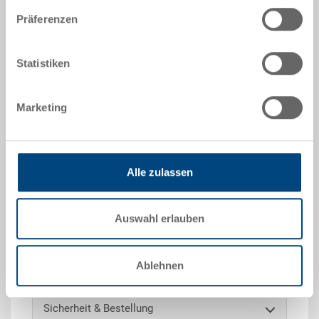
Präferenzen
Angebot anfordern
Statistiken
Technische Daten
Marketing
Auflagedeckel ESD, PP ESD, Oberflächenwiderstand
10^4 -10^10 Ohm, schwarz, aussen 300x200x28 mm,
mit 4 Gurtaussparungen, zu RAKO ESD 300x200 mm
Alle zulassen
Optionales Zubehör
Auswahl erlauben
Sonderanfertigungen - Unser Spezialgebiet
Ablehnen
Sicherheit & Bestellung